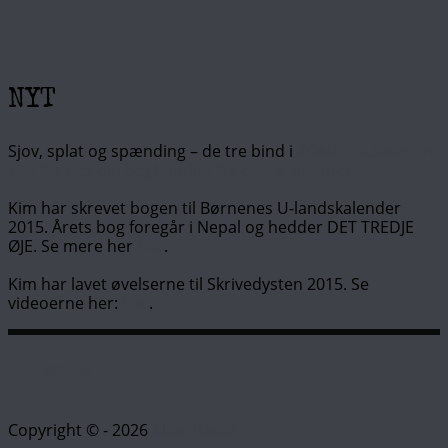
NYT
Sjov, splat og spænding – de tre bind i
ZOMBIE 2.0-serien
kan fås hos din boghandler fra den 8. oktober.
Kim har skrevet bogen til Børnenes U-landskalender
2015. Årets bog foregår i Nepal og hedder DET TREDJE
ØJE. Se mere her
her
.
Kim har lavet øvelserne til Skrivedysten 2015. Se
videoerne her:
her
.
Sitemap
Copyright © - 2026
Allan Bauer