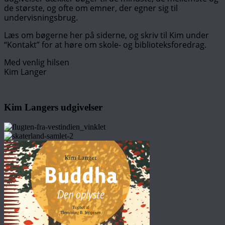
de største, og ofte om emner, der egner sig til
undervisningsbrug.
Læs om bøgerne her på siderne, og skriv til Kim under
“Kontakt” for at høre om skole- og biblioteksforedrag.
Med venlig hilsen
Kim Langer
Kim Langers udgivelser