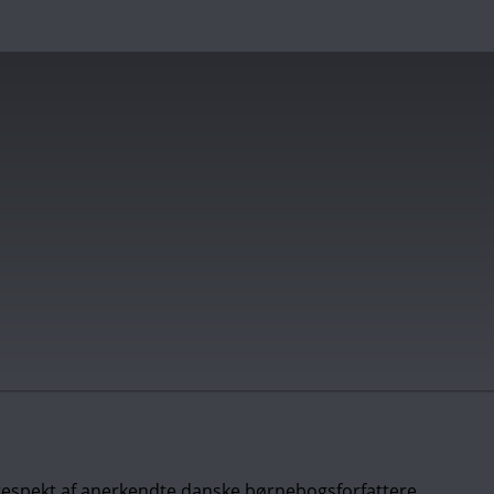
 respekt af anerkendte danske børnebogsforfattere.