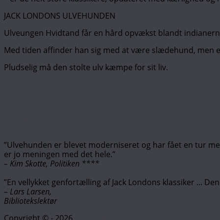
JACK LONDONS ULVEHUNDEN
Ulveungen Hvidtand får en hård opvækst blandt indianern
Med tiden affinder han sig med at være slædehund, men en
Pludselig må den stolte ulv kæmpe for sit liv.
Read More...
”Ulvehunden er blevet moderniseret og har fået en tur med 
er jo meningen med det hele.”
– Kim Skotte, Politiken ****
”En vellykket genfortælling af Jack Londons klassiker ... Den
– Lars Larsen,
Bibliotekslektør
Copyright © - 2026
Allan Bauer