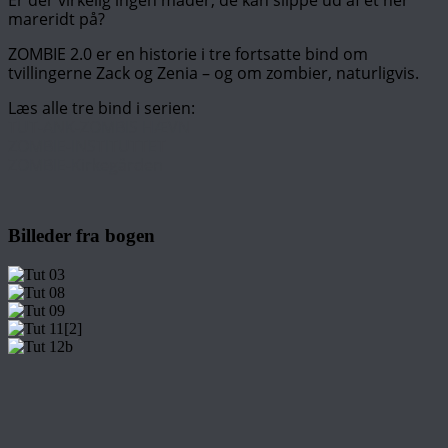
mareridt på?
ZOMBIE 2.0 er en historie i tre fortsatte bind om
tvillingerne Zack og Zenia – og om zombier, naturligvis.
Læs alle tre bind i serien:
TUT-ANK-ZOMBIS HÆVN
ZOMBIE-INSTITUTTET
ZOMBIE-Kirkegården
Billeder fra bogen