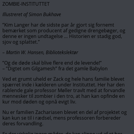
ZOMBIE-INSTITUTTET
Illustreret af Simon Bukhave
”Kim Langer har de sidste par år gjort sig fornemt
bemærket som producent af gedigne drengebøger, og
denne er ingen undtagelse … Historien er stadig god,
sjov og splattet.”
– Martin W. Hansen, Bibliotekslektør
”Og de døde skal blive flere end de levende!”
– ”Digtet om Gilgamesh” fra det gamle Babylon
Ved et grumt uheld er Zack og hele hans familie blevet
spærret inde i kælderen under Instituttet. Her har den
rablende gale professor Møller travlt med at forvandle
mennesker til zombier i den tro, at han kan opfinde en
kur mod døden og opnå evigt liv.
Nu er familien Zachariasen blevet en del af projektet og
kan kun se til i rædsel, mens professoren forbereder
deres forvandling.
Er der virkelig ingen måder, de kan slippe ud af et her